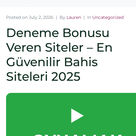
Posted on
July 2, 2026
By
Lauren
In
Uncategorized
Deneme Bonusu
Veren Siteler – En
Güvenilir Bahis
Siteleri 2025
▶️