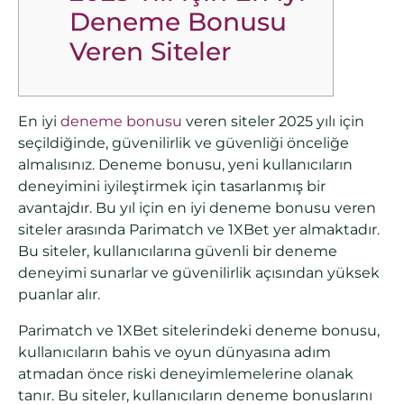
Deneme Bonusu
Veren Siteler
En iyi
deneme bonusu
veren siteler 2025 yılı için
seçildiğinde, güvenilirlik ve güvenliği önceliğe
almalısınız. Deneme bonusu, yeni kullanıcıların
deneyimini iyileştirmek için tasarlanmış bir
avantajdır. Bu yıl için en iyi deneme bonusu veren
siteler arasında Parimatch ve 1XBet yer almaktadır.
Bu siteler, kullanıcılarına güvenli bir deneme
deneyimi sunarlar ve güvenilirlik açısından yüksek
puanlar alır.
Parimatch ve 1XBet sitelerindeki deneme bonusu,
kullanıcıların bahis ve oyun dünyasına adım
atmadan önce riski deneyimlemelerine olanak
tanır. Bu siteler, kullanıcıların deneme bonuslarını