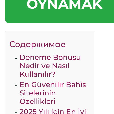
OYNAMAK
Содержимое
Deneme Bonusu
Nedir ve Nasıl
Kullanılır?
En Güvenilir Bahis
Sitelerinin
Özellikleri
2025 Yılı için En İyi