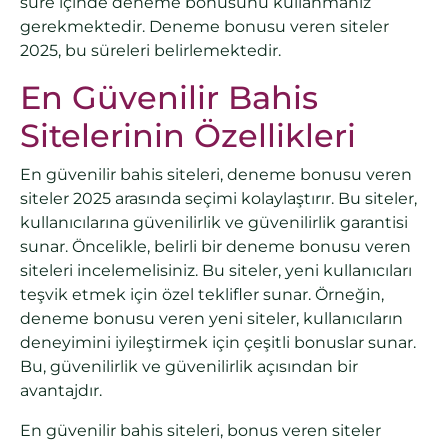
süre içinde deneme bonusunu kullanmanız
gerekmektedir. Deneme bonusu veren siteler
2025, bu süreleri belirlemektedir.
En Güvenilir Bahis
Sitelerinin Özellikleri
En güvenilir bahis siteleri, deneme bonusu veren
siteler 2025 arasında seçimi kolaylaştırır. Bu siteler,
kullanıcılarına güvenilirlik ve güvenilirlik garantisi
sunar. Öncelikle, belirli bir deneme bonusu veren
siteleri incelemelisiniz. Bu siteler, yeni kullanıcıları
teşvik etmek için özel teklifler sunar. Örneğin,
deneme bonusu veren yeni siteler, kullanıcıların
deneyimini iyileştirmek için çeşitli bonuslar sunar.
Bu, güvenilirlik ve güvenilirlik açısından bir
avantajdır.
En güvenilir bahis siteleri, bonus veren siteler