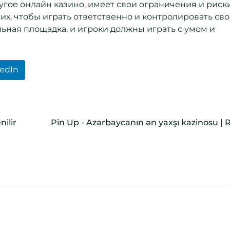
ругое онлайн казино, имеет свои ограничения и риски
х, чтобы играть ответственно и контролировать св
ельная площадка, и игроки должны играть с умом и
kedIn
ilir
Pin Up - Azərbaycanın ən yaxşı kazinosu | 