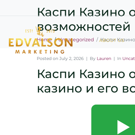
Каспи Казино о
возможностей
Home
Uncategorized
Каспи Казино
ABOUT US
Posted on
July 2, 2026
By
Lauren
In
Uncat
Каспи Казино 
казино и его 
▶