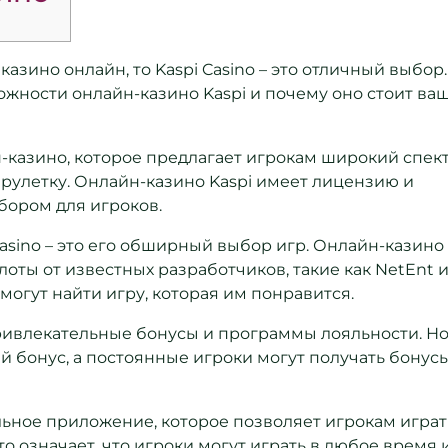
азино онлайн, то Kaspi Casino – это отличный выбор.
жности онлайн-казино Kaspi и почему оно стоит ва
-казино, которое предлагает игрокам широкий спек
 рулетку. Онлайн-казино Kaspi имеет лицензию и
ором для игроков.
asino – это его обширный выбор игр. Онлайн-казино
лоты от известных разработчиков, такие как NetEnt 
 могут найти игру, которая им понравится.
 привлекательные бонусы и программы лояльности. 
 бонус, а постоянные игроки могут получать бонус
ьное приложение, которое позволяет игрокам играт
о означает, что игроки могут играть в любое время 