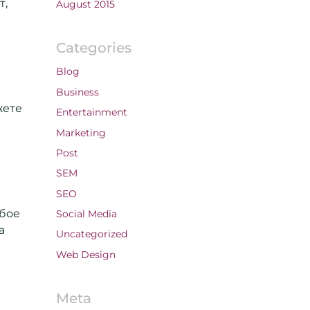
т,
August 2015
Categories
Blog
Business
жете
Entertainment
Marketing
Post
SEM
SEO
юбое
Social Media
а
Uncategorized
Web Design
Meta