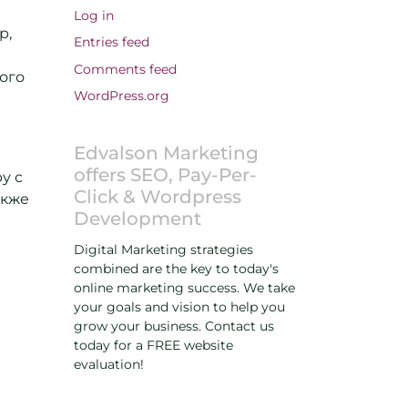
Log in
р,
Entries feed
Comments feed
ого
WordPress.org
Edvalson Marketing
offers SEO, Pay-Per-
у с
Click & Wordpress
акже
Development
Digital Marketing strategies
combined are the key to today's
online marketing success. We take
your goals and vision to help you
grow your business. Contact us
today for a FREE website
evaluation!