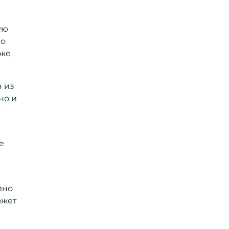
ую
но
кже
н из
но и
т
е
ино
ожет