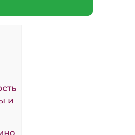
ость
ы и
ино